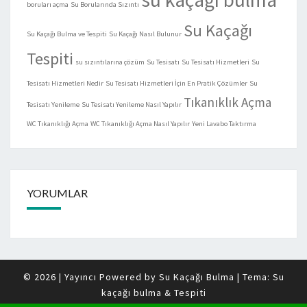
boruları açma
Su Borularında Sızıntı
Su Kaçağı
Su Kaçağı Bulma ve Tespiti
Su Kaçağı Nasıl Bulunur
Tespiti
su sızıntılarına çözüm
Su Tesisatı
Su Tesisatı Hizmetleri
Su
Tesisatı Hizmetleri Nedir
Su Tesisatı Hizmetleri İçin En Pratik Çözümler
Su
Tıkanıklık Açma
Tesisatı Yenileme
Su Tesisatı Yenileme Nasıl Yapılır
WC Tıkanıklığı Açma
WC Tıkanıklığı Açma Nasıl Yapılır
Yeni Lavabo Taktırma
YORUMLAR
© 2026
|
Yayıncı Powered by
Su Kaçağı Bulma
|
Tema:
Su
kaçağı bulma & Tespiti