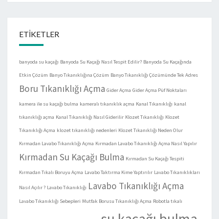
ETIKETLER
banyoda su kaçağı
Banyoda Su Kaçağı Nasıl Tespit Edilir?
Banyoda Su Kaçağında
Etkin Çözüm
Banyo Tıkanıklığına Çözüm
Banyo Tıkanıklığı Çözümünde Tek Adres
Boru Tıkanıklığı Açma
Gider Açma
Gider Açma Püf Noktaları
kamera ile su kaçağı bulma
kameralı tıkanıklık açma
Kanal Tıkanıklığı
kanal
tıkanıklığı açma
Kanal Tıkanıklığı Nasıl Giderilir
Klozet Tıkanıklığı
Klozet
Tıkanıklığı Açma
klozet tıkanıklığı nedenleri
Klozet Tıkanıklığı Neden Olur
Kırmadan Lavabo Tıkanıklığı Açma
Kırmadan Lavabo Tıkanıklığı Açma Nasıl Yapılır
Kırmadan Su Kaçağı Bulma
Kırmadan Su Kaçağı Tespiti
Kırmadan Tıkalı Boruyu Açma
Lavabo Taktırma Kime Yaptırılır
Lavabo Tıkanıklıkları
Lavabo Tıkanıklığı Açma
Nasıl Açılır ?
Lavabo Tıkanıklığı
Lavabo Tıkanıklığı Sebepleri
Mutfak Borusu Tıkanıklığı Açma
Robotla tıkalı
su kaçağı bulma