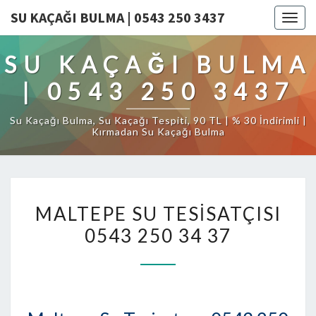
SU KAÇAĞI BULMA | 0543 250 3437
Togg
navig
SU KAÇAĞI BULMA
| 0543 250 3437
Su Kaçağı Bulma, Su Kaçağı Tespiti, 90 TL | % 30 İndirimli |
Kırmadan Su Kaçağı Bulma
MALTEPE
MALTEPE SU TESISATÇISI
SU
0543 250 34 37
TESISATÇISI
0543
250
34
37